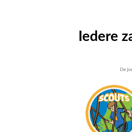
Iedere z
De jo