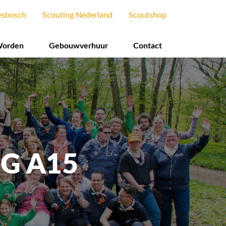
dary menu
esbosch
Scouting Nederland
Scoutshop
Worden
Gebouwverhuur
Contact
G A15