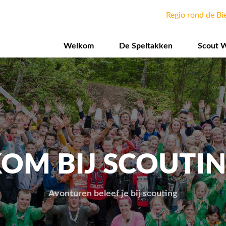
Overslaan
Secon
Regio rond de Bi
en
naar
de
Welkom
De Speltakken
Scout 
inhoud
gaan
OM BIJ SCOUTIN
Avonturen beleef je bij scouting