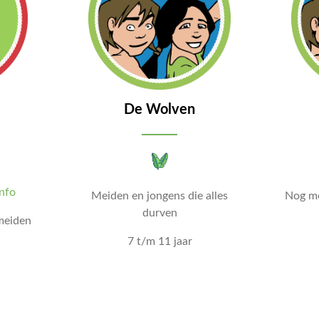
De Wolven
info
Meiden en jongens die alles
Nog me
durven
meiden
7 t/m 11 jaar