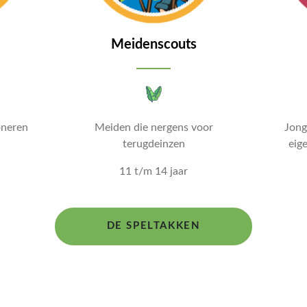
Meidenscouts
oneren
Meiden die nergens voor
Jong
terugdeinzen
eig
11 t/m 14 jaar
DE SPELTAKKEN